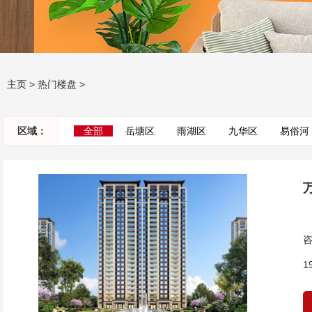
主页
>
热门楼盘
>
区域：
全部
岳塘区
雨湖区
九华区
易俗河
咨
1